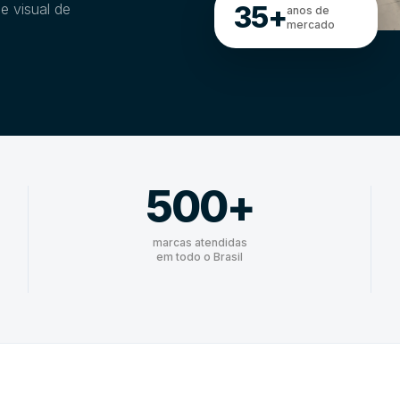
35+
e visual de
anos de
mercado
500+
marcas atendidas
em todo o Brasil