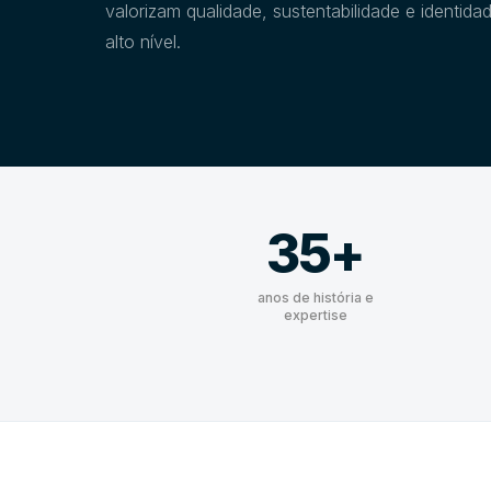
valorizam qualidade, sustentabilidade e identidad
alto nível.
35+
anos de história e
expertise