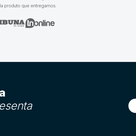
da produto que entregamos.
a
esenta