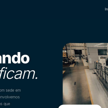
I
ando
ficam.
com sede em
senvolvemos
as que