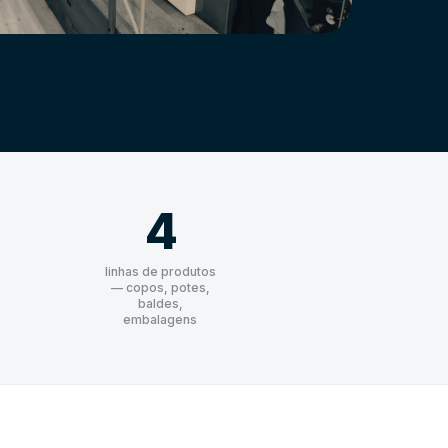
4
linhas de produtos
— copos, potes,
baldes,
embalagens