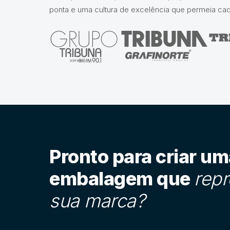
ponta e uma cultura de excelência que permeia ca
Pronto para criar um
embalagem que
repr
sua marca?